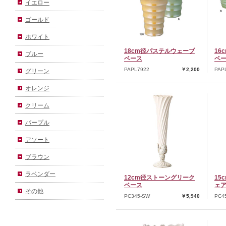
イエロー
ゴールド
ホワイト
18cm径パステルウェーブ
16
ブルー
ベース
ベ
PAPL7922
￥2,200
PAP
グリーン
オレンジ
クリーム
パープル
アソート
ブラウン
ラベンダー
12cm径ストーングリーク
15
ベース
ェ
その他
PC345-SW
￥5,940
PC4