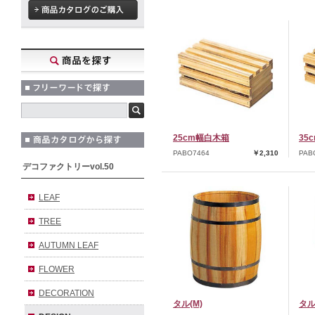
25cm幅白木箱
35
PABO7464
￥2,310
PAB
デコファクトリーvol.50
LEAF
TREE
AUTUMN LEAF
FLOWER
DECORATION
タル(M)
タル