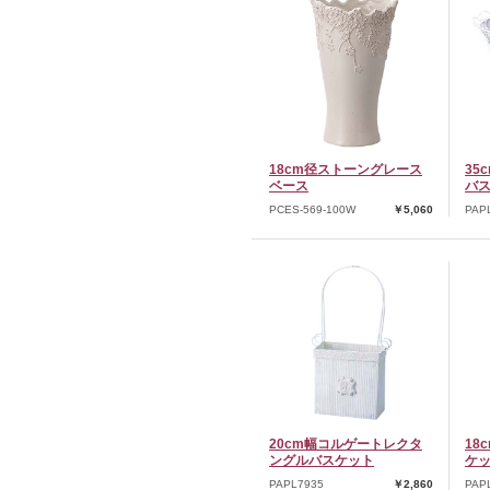
18cm径ストーングレース
35
ベース
バ
PCES-569-100W
￥5,060
PAP
20cm幅コルゲートレクタ
18
ングルバスケット
ケ
PAPL7935
￥2,860
PAP