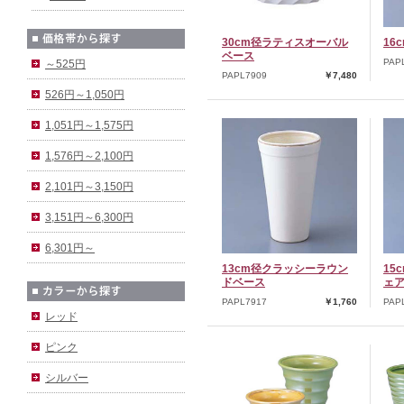
30cm径ラティスオーバル
16
ベース
PAP
～525円
PAPL7909
￥7,480
526円～1,050円
1,051円～1,575円
1,576円～2,100円
2,101円～3,150円
3,151円～6,300円
6,301円～
13cm径クラッシーラウン
15
ドベース
ェ
PAPL7917
￥1,760
PAP
レッド
ピンク
シルバー