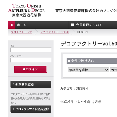
プロダクトトップ
デコファクトリーvol.50
DESIGN
デコファクトリーvol.5
ID:
パスワード:
カテゴリ：
DESIGN
プロダクトサイト会員登録は既にお取
引がある法人のお客様に限らせて頂き
214
1～48
全
件中
件を表示
ます。