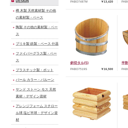
DESIGN
PABO7487M
￥13,420
PAB
樽 木製 天然素材製 その他
の素材製・ベース
陶製 その他の素材製・ベー
ス
ブリキ製 鉄製・ベース 什器
ファイバーグラス製・ベー
ス
斜切タル(S)
半割
PABO7519S
￥16,500
PAB
プラスチック製・ポット
パール カラー・バルーン
サンド ストーン モス 天然
素材・デザイン資材
アレンジフォーム スチロー
ル球 塩ビ半球・デザイン資
材