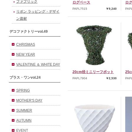
ファブリック
ログベース
ログ
PAPL7515
￥9,240
PAP
リボン ラッピング・デザイ
ン資材
デコファクトリーvol.49
CHRISMAS
NEW YEAR
VALENTINE ＆ WHITE DAY
20cm径ミニリーフポット
25
プラス・ワンvol.24
PAPL7904
￥2,530
PAP
SPRING
MOTHER'S DAY
SUMMER
AUTUMN
EVENT